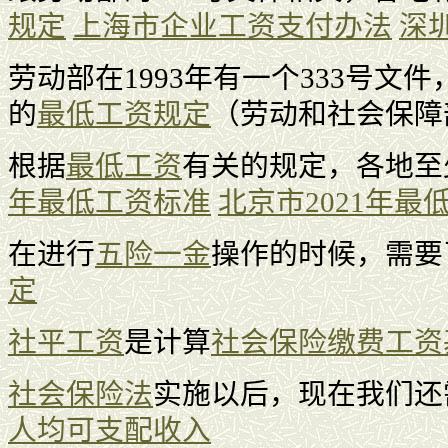
规定
上海市企业工资支付办法
深
劳动部在1993年有一个333号文件
的
最低工资规定
（劳动和社会保障部
根据
最低工资
有关的规定，各地至
年最低工资标准
北京市2021年最
在进行
五险一金
操作的时候，需要
定
社平工资
是计算
社会保险缴费工资
社会保险法
实施以后，现在我们还
人均可支配收入