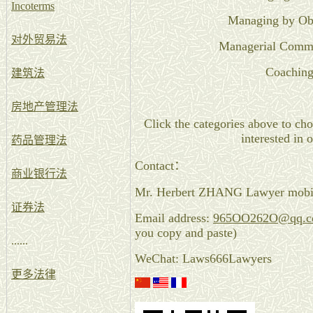
Incoterms
Managing by Obj
对外贸易法
Managerial Comm
Coachin
建筑法
房地产管理法
Click the categories above to ch
interested in o
药品管理法
Contact：
商业银行法
Mr. Herbert ZHANG Lawyer mob
证券法
Email address:
965OO262O@qq.
you copy and paste)
......
WeChat: Laws666Lawyers
更多法律