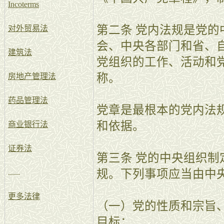
Incoterms
第二条 党内法规是党
对外贸易法
会、中央各部门和省、
建筑法
党组织的工作、活动和
称。
房地产管理法
药品管理法
党章是最根本的党内法
和依据。
商业银行法
证券法
第三条 党的中央组织
规。下列事项应当由中
......
更多法律
（一）党的性质和宗旨
目标；