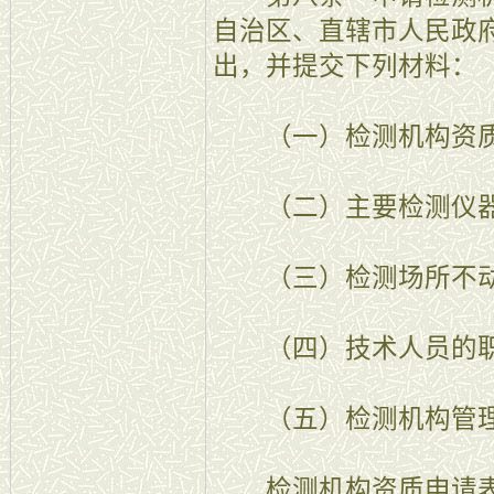
自治区、直辖市人民政
出，并提交下列材料：
（一）检测机构资质
（二）主要检测仪器
（三）检测场所不动
（四）技术人员的职
（五）检测机构管理
检测机构资质申请表