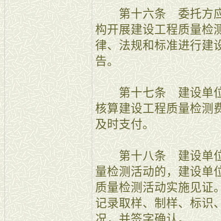
第十六条 委托方应
构开展建设工程质量检
律、法规和标准进行建
告。
第十七条 建设单位
核算建设工程质量检测
及时支付。
第十八条 建设单位
量检测活动的，建设单
质量检测活动实施见证
记录取样、制样、标识
况，并签字确认。