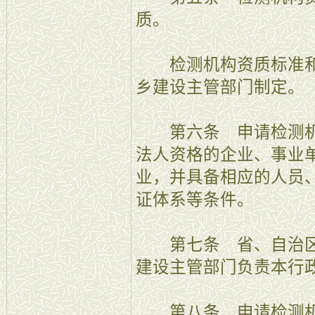
质。
检测机构资质标准和
乡建设主管部门制定。
第六条 申请检测机
法人资格的企业、事业
业，并具备相应的人员
证体系等条件。
第七条 省、自治区
建设主管部门负责本行
第八条 申请检测机