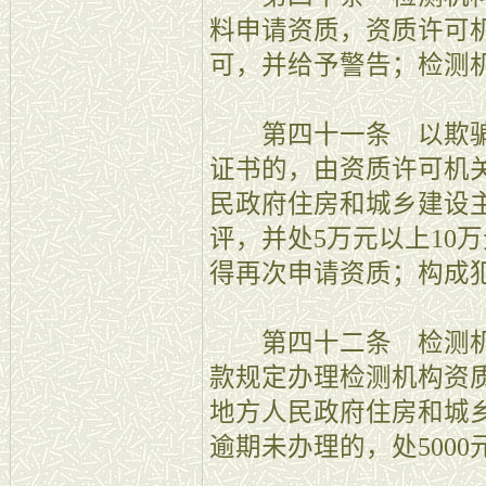
料申请资质，资质许可
可，并给予警告；检测
第四十一条 以欺骗
证书的，由资质许可机
民政府住房和城乡建设
评，并处5万元以上10
得再次申请资质；构成
第四十二条 检测机
款规定办理检测机构资
地方人民政府住房和城
逾期未办理的，处500