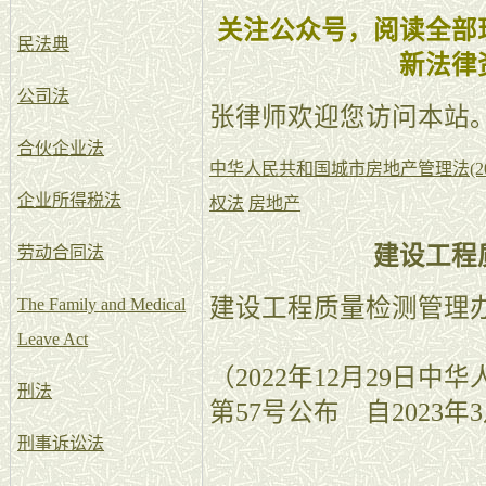
关注公众号，阅读全部
民法典
新法律
公司法
张律师欢迎您访问本站
合伙企业法
中华人民共和国城市房地产管理法(20
企业所得税法
权法
房地产
建设工程
劳动合同法
建设工程质量检测管理
The Family and Medical
Leave Act
（2022年12月29日
刑法
第57号公布 自2023年
刑事诉讼法