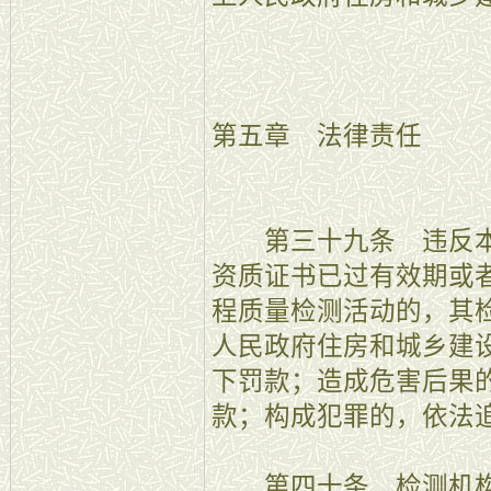
第五章 法律责任
第三十九条 违反本
资质证书已过有效期或
程质量检测活动的，其
人民政府住房和城乡建设
下罚款；造成危害后果的
款；构成犯罪的，依法
第四十条 检测机构