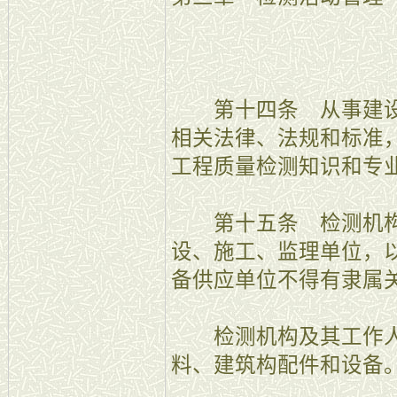
第十四条 从事建设
相关法律、法规和标准
工程质量检测知识和专
第十五条 检测机构
设、施工、监理单位，
备供应单位不得有隶属
检测机构及其工作人
料、建筑构配件和设备