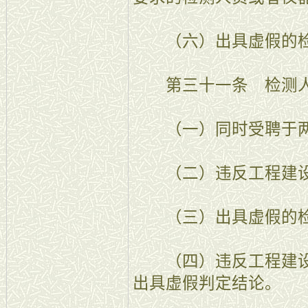
（六）出具虚假的检
第三十一条 检测人
（一）同时受聘于两
（二）违反工程建设
（三）出具虚假的检
（四）违反工程建设
出具虚假判定结论。