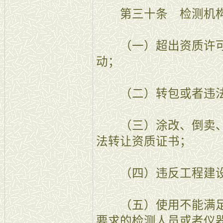
第三十条 检测机构
（一）超出资质许可
动；
（二）转包或者违法
（三）涂改、倒卖、
法转让资质证书；
（四）违反工程建设
（五）使用不能满足
要求的检测人员或者仪