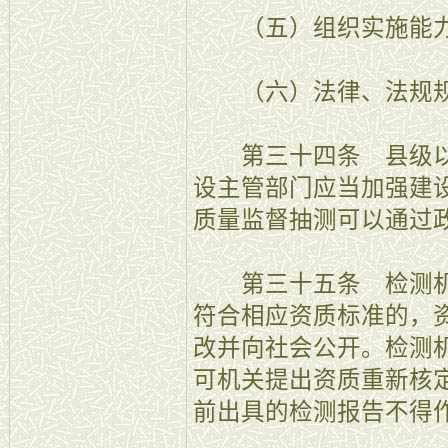
（五）组织实施能力
（六）法律、法规规
第三十四条 县级以
设主管部门应当加强建
质量监督抽测可以通过
第三十五条 检测机
符合相应资质标准的，
改并向社会公开。检测
可机关提出资质重新核
前出具的检测报告不得