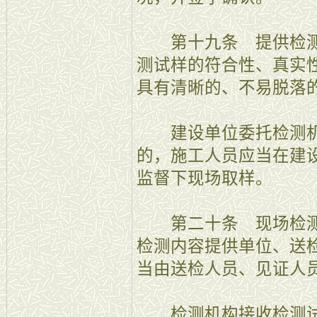
第十九条 提供检测
测试样的符合性、真实
具有清晰的、不易脱落
建设单位委托检测机
的，施工人员应当在建
监督下现场取样。
第二十条 现场检测
检测内容提供单位、送
当由送检人员、见证人
检测机构接收检测试