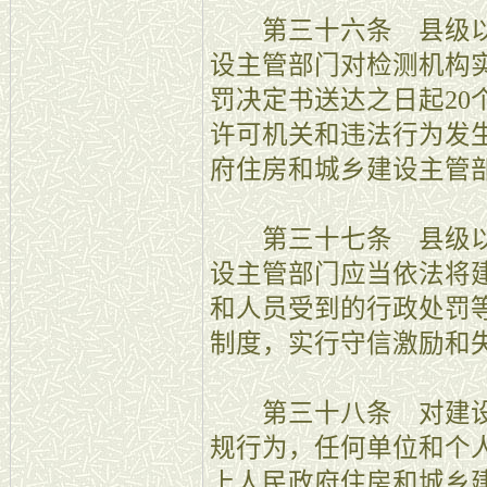
第三十六条 县级以
设主管部门对检测机构
罚决定书送达之日起20
许可机关和违法行为发
府住房和城乡建设主管
第三十七条 县级以
设主管部门应当依法将
和人员受到的行政处罚
制度，实行守信激励和
第三十八条 对建设
规行为，任何单位和个
上人民政府住房和城乡