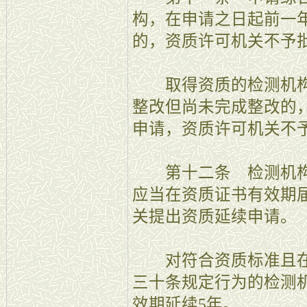
构，在申请之日起前一
的，资质许可机关不予
取得资质的检测机构
整改但尚未完成整改的
申请，资质许可机关不
第十二条 检测机构
应当在资质证书有效期届
关提出资质延续申请。
对符合资质标准且在
三十条规定行为的检测
效期延续5年。