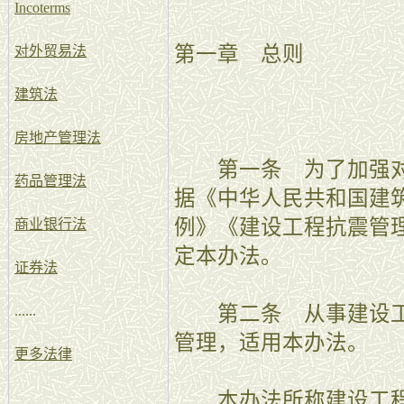
Incoterms
第一章 总则
对外贸易法
建筑法
房地产管理法
第一条 为了加强对
药品管理法
据《中华人民共和国建
例》《建设工程抗震管
商业银行法
定本办法。
证券法
第二条 从事建设工
......
管理，适用本办法。
更多法律
本办法所称建设工程