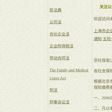
关注公
民法典
欢迎访问
公司法
上海市企
合伙企业法
通知
五险
企业所得税法
劳动合同法
京社保发[2
The Family and Medical
各社会保
Leave Act
根据北京
保险缴费
刑法
一、200
刑事诉讼法
二、凡以