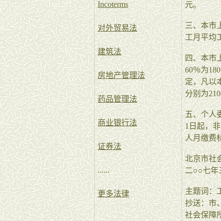
Incoterms
元。
三、本市上
对外贸易法
工月平均工
建筑法
四、本市
60％为1
房地产管理法
定，凡以
分别为210
药品管理法
五、个人委
商业银行法
1日起，非
人月缴费标
证券法
北京市社
......
二○○七
主题词：工
更多法律
抄送：市
社会保障