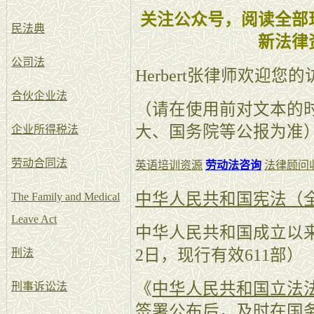
关注公众号，阅读全部
民法典
新法律
公司法
Herbert张律师欢迎您
合伙企业法
（请在使用前对文本的
大、国务院等公报为准
企业所得税法
劳动合同法
英语培训资源
劳动法咨询
法律顾问
中华人民共和国宪法（
The Family and Medical
Leave Act
中华人民共和国成立以来
2日，现行有效611部）
刑法
《
中华人民共和国立法
刑事诉讼法
签署公布后，及时在国