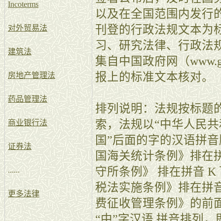
Incoterms
以及在全国范围内发行
刊登的行政法规文本为
对外贸易法
习、研究法律、行政法
建筑法
集自中国政府网（www.
报上的标准文本核对。
房地产管理法
药品管理法
排列说明：法规按标题
索，法规以“中华人民共
商业银行法
国”后面的字的汉语拼
证券法
国海关统计条例》排在拼
守所条例》 排在拼音 
......
税法实施条例》排在拼音
更多法律
费征收管理条例》的前面
“中”字汉语 拼音排列