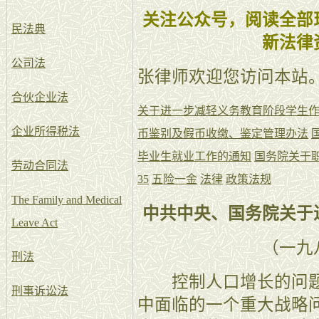
关注公众号，阅读全部
民法典
新法律
公司法
张律师欢迎您访问本站
合伙企业法
关于进一步减轻义务教育阶段学生
企业所得税法
币鉴别及假币收缴、鉴定管理办法
毕业生就业工作的通知
国务院关于
劳动合同法
35
五险一金
法律
政策法规
The Family and Medical
中共中央、国务院关于
Leave Act
（一九
刑法
控制人口增长的问题
刑事诉讼法
中面临的一个重大战略