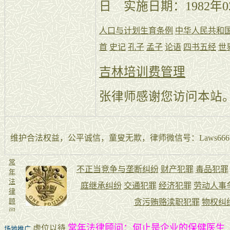
日 实施日期：1982年0
人口与计划生育条例
中华人民共和
首
史记
孔子
孟子
论语
四书五经
世
吉林培训费管理
张律师感谢您访问本站
维护合法权益，公平诚信，童叟无欺，律师微信号：Laws666La
常年法律顾问：何止是企业的保健医生
虚位以待
场地推广