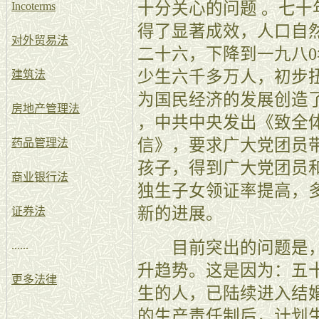
十分关心的问题 。七十
Incoterms
得了显著成效，人口自
对外贸易法
二十六，下降到一九八
少生六千多万人，初步
建筑法
为国民经济的发展创造了
房地产管理法
，中共中央发出《致全
信》，要求广大党团员
药品管理法
孩子，得到广大党团员
商业银行法
独生子女领证率提高，
新的进展。
证券法
目前突出的问题是，
......
升趋势。这是因为：五
更多法律
生的人，已陆续进入结
的生产责任制后，计划