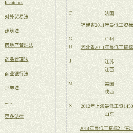
Incoterms
F
法国
对外贸易法
福建省2011年最低工资
建筑法
G
广州
房地产管理法
H
河北省2011年最低工资
药品管理法
J
江苏
江西
商业银行法
M
美国
证券法
陕西
......
S
2012年上海最低工资145
山东
更多法律
2014年最低工资标准-深