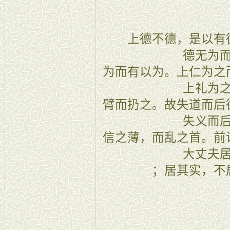
三十
上德不德，是以有德
德无为
为而有以为。上仁为之
上礼为
臂而扔之。故失道而后
失义而
信之薄，而乱之首。前
大丈夫
；居其实，不
三十