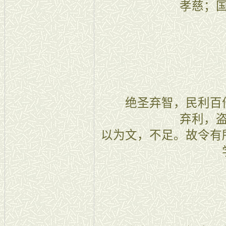
孝慈；
十九
绝圣弃智，民利百倍
弃利，
以为文，不足。故令有
二十