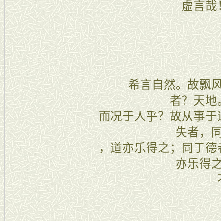
虚言哉
二十三
希言自然。故飘风
者？天地
而况于人乎？故从事于
失者，
，道亦乐得之；同于德
亦乐得