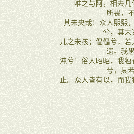
唯之与阿，相去几何
所畏，
其未央哉！众人熙熙
兮，其未
儿之未孩；儡儡兮，若
遗。我
沌兮！俗人昭昭，我独
兮，其
止。众人皆有以，而我
二十一