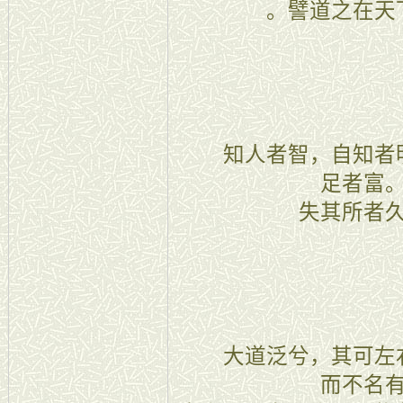
。譬道之在天
三十三
知人者智，自知者明
足者富
失其所者
三十四
大道泛兮，其可左右
而不名