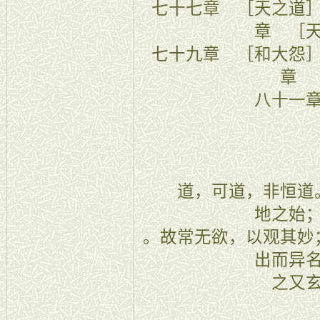
七十七章 
章 ［
七十九章 
章 
八十一
一章
道，可道，非恒道。
地之始
。故常无欲，以观其妙
出而异
之又