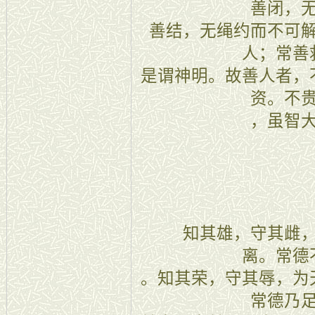
善闭，
善结，无绳约而不可
人；常善
是谓神明。故善人者，
资。不
，虽智
二十八
知其雄，守其雌，
离。常德
。知其荣，守其辱，为
常德乃