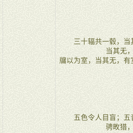
十一
三十辐共一毂，当其
当其无
牖以为室，当其无，有
十二
五色令人目盲；五音
骋畋猎