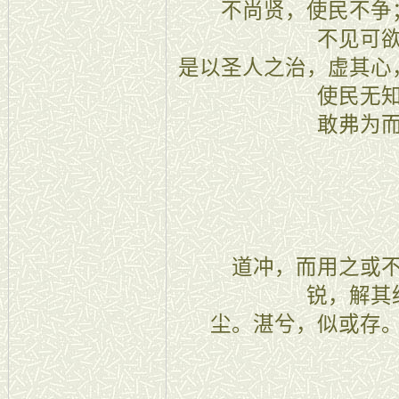
不尚贤，使民不争；
不见可
是以圣人之治，虚其心
使民无
敢弗为
四章
道冲，而用之或不
锐，解其
尘。湛兮，似或存