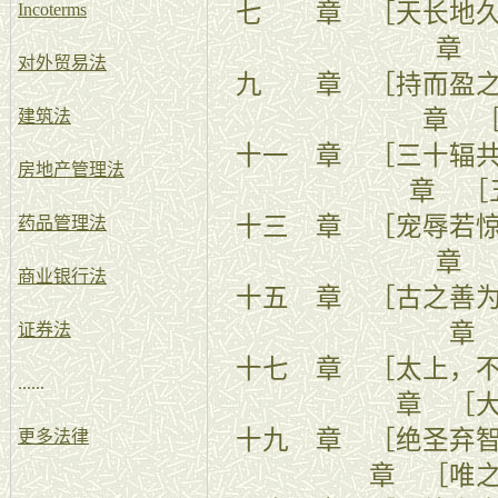
七 章 ［
Incoterms
章 
对外贸易法
九 章 ［
章 
建筑法
十一 章 ［
房地产管理法
章 ［
十三 章 
药品管理法
章 
商业银行法
十五 章 ［
章
证券法
十七 章 ［太
......
章 ［
十九 章 
更多法律
章 ［唯