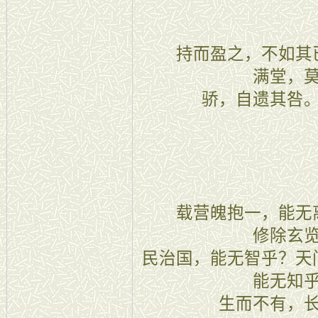
九章
持而盈之，不如其已
满堂，
骄，自遗其咎
十章
载营魄抱一，能无离
修除玄
民治国，能无智乎？天
能无知
生而不有，