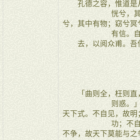
孔德之容，惟道是从
恍兮，
兮，其中有物；窈兮冥
有信。
去，以阅众甫。吾
二十二
「曲则全，枉则直，
则惑。
天下式。不自见，故明
功；不
不争，故天下莫能与之