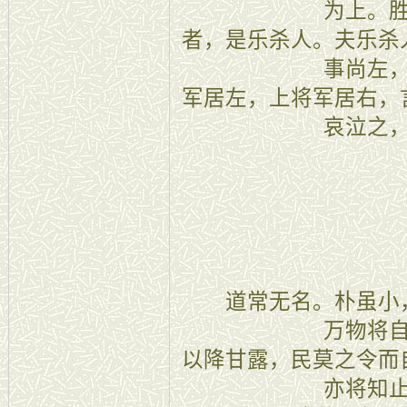
为上。
者，是乐杀人。夫乐杀
事尚左
军居左，上将军居右，
哀泣之
三十二
道常无名。朴虽小，
万物将
以降甘露，民莫之令而
亦将知