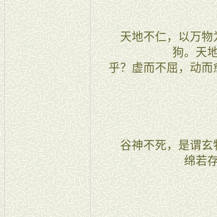
五章
天地不仁，以万物为
狗。天
乎？虚而不屈，动而
六章
谷神不死，是谓玄牝
绵若
七章