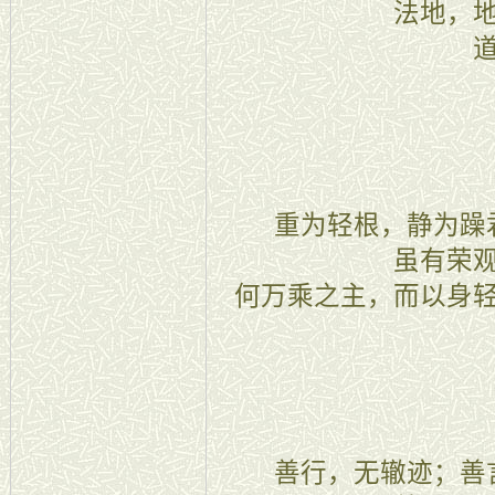
法地，
二十六
重为轻根，静为躁君
虽有荣
何万乘之主，而以身
二十七
善行，无辙迹；善言