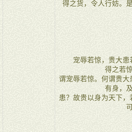
得之货，令人行妨。
十三
宠辱若惊，贵大患若
得之若
谓宠辱若惊。何谓贵大
有身，
患？故贵以身为天下，