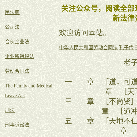
关注公众号，阅读全部
民法典
新法律
公司法
欢迎访问本站。
合伙企业法
中华人民共和国劳动合同法
孔子传
企业所得税法
老
劳动合同法
一 章 ［道
The Family and Medical
章 ［天
Leave Act
三 章 
章 ［道
刑法
五 章 ［
刑事诉讼法
章 