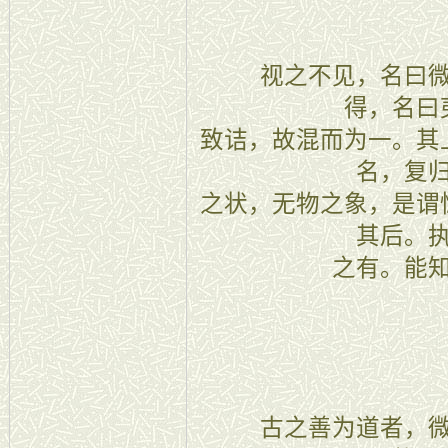
十四
视之不见，名曰微
得，名曰
致诘，故混而为一。其
名，复
之状，无物之象，是谓
其后。
之有。能
十五
古之善为道者，微