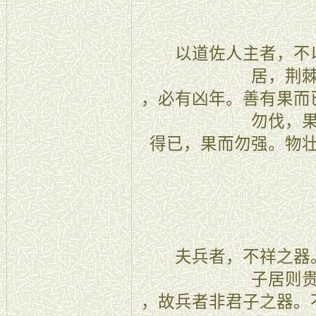
三十
以道佐人主者，不以
居，荆
，必有凶年。善有果而
勿伐，
得已，果而勿强。物
三十一
夫兵者，不祥之器。
子居则
，故兵者非君子之器。