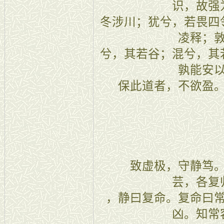
识，故强
冬涉川；犹兮，若畏四
凌释；
兮，其若谷；混兮，其
孰能安
保此道者，不欲盈
十六
致虚极，守静笃。
芸，各复
，静曰复命。复命曰
凶。知常