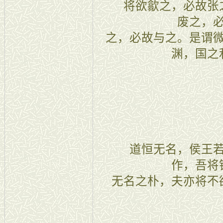
将欲歙之，必故张之
废之，
之，必故与之。是谓
渊，国之
三十七
道恒无名，侯王若
作，吾将
无名之朴，夫亦将不