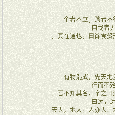
二十四
企者不立；跨者不行
自伐者
。其在道也，曰馀食赘
二十五
有物混成，先天地生
行而不
。吾不知其名，字之曰
曰远，
天大，地大，人亦大。