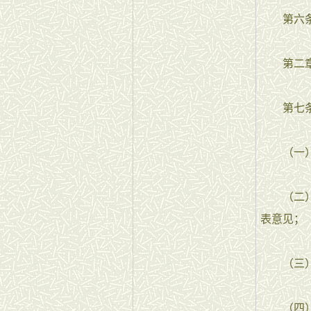
第六条 
第二章
第七条
（一）进
（二）从
表意见；
（三）指
（四）按