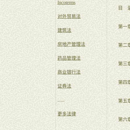
Incoterms
目 
对外贸易法
第一章
建筑法
房地产管理法
第二章
药品管理法
第三章
商业银行法
第四章
证券法
......
第五章
更多法律
第六章