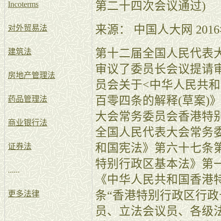
第二十四次会议通过)
Incoterms
来源： 中国人大网 2016
对外贸易法
第十二届全国人民代表
建筑法
审议了委员长会议提请
房地产管理法
员会关于<中华人民共
百零四条的解释(草案)
药品管理法
大会常务委员会香港特
商业银行法
全国人民代表大会常务
和国宪法》第六十七条
证券法
特别行政区基本法》第
......
《中华人民共和国香港
条“香港特别行政区行
更多法律
员、立法会议员、各级