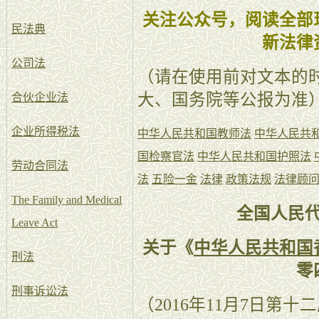
关注公众号，阅读全部
民法典
新法律
公司法
（请在使用前对文本的
大、国务院等公报为准
合伙企业法
企业所得税法
中华人民共和国教师法
中华人民共
国检察官法
中华人民共和国护照法
劳动合同法
法
五险一金
法律
政策法规
法律顾
The Family and Medical
全国人民
Leave Act
关于《
中华人民共和国
刑法
零
刑事诉讼法
（2016年11月7日第