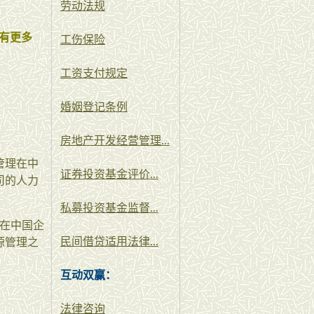
劳动法规
有更多
工伤保险
工资支付规定
婚姻登记条例
房地产开发经营管理...
管理在中
证券投资基金评价...
司的人力
私募投资基金监督...
有在中国企
民间借贷适用法律...
源管理之
互动双赢：
法律咨询