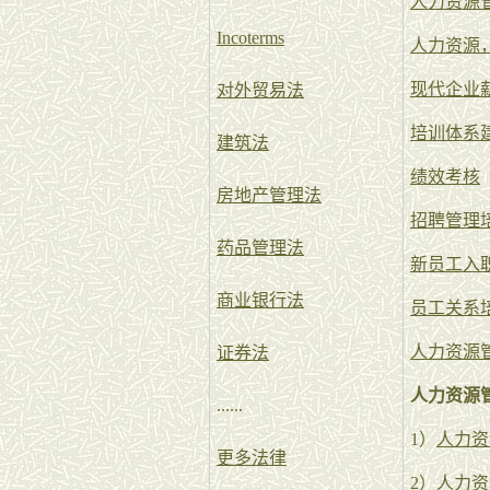
人力资源
Incoterms
人力资源
现代企业
对外贸易法
培训体系
建筑法
绩效考核
房地产管理法
招聘管理
药品管理法
新员工入
商业银行法
员工关系
人力资源
证券法
人力资源
......
1）
人力资
更多法律
2）
人力资