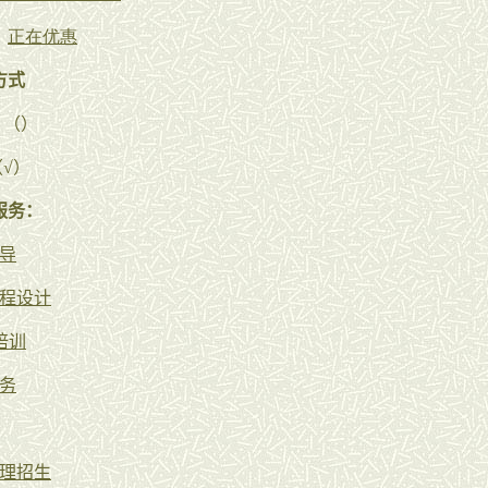
：
正在优惠
方式
（）
√）
服务：
导
程设计
培训
务
：
理招生